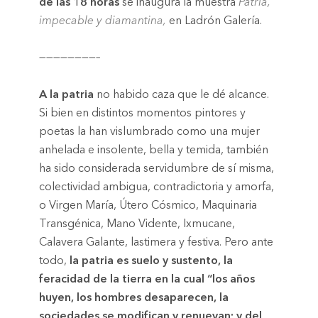
de las 18 horas
se inaugura la muestra
Patria,
impecable y diamantina,
en Ladrón Galería.
————————–
A la patria
no habido caza que le dé alcance.
Si bien en distintos momentos pintores y
poetas la han vislumbrado como una mujer
anhelada e insolente, bella y temida, también
ha sido considerada servidumbre de sí misma,
colectividad ambigua, contradictoria y amorfa,
o Virgen María, Útero Cósmico, Maquinaria
Transgénica, Mano Vidente, Ixmucane,
Calavera Galante, lastimera y festiva. Pero ante
todo,
la patria es suelo y sustento, la
feracidad de la tierra en la cual “los años
hu
yen, los hombres desaparecen, la
sociedades se modifican y renuevan; y del