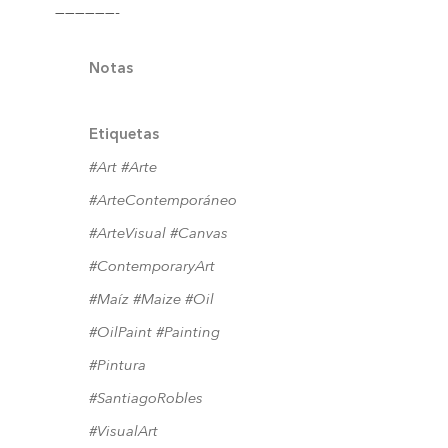
——————-
Notas
Etiquetas
#Art
#Arte
#ArteContemporáneo
#ArteVisual
#Canvas
#ContemporaryArt
#Maíz
#Maize
#Oil
#OilPaint
#Painting
#Pintura
#SantiagoRobles
#VisualArt