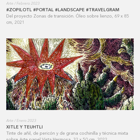
Arte / Febrero 2023
#ZOPILOTL #PORTAL #LANDSCAPE #TRAVELGRAM
Del proyecto Zonas de transición. Óleo sobre lienzo, 69 x 85
cm, 2021
Arte / Enero 2023
XITLE Y TEUHTLI
Tinte de añil, de pericón y de grana cochinilla y técnica mixta
sobre Arte papel Vista Hermosa, 32 x 50 cm, 2022.