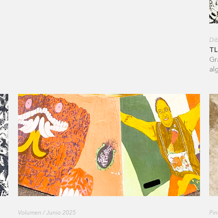
Dib
T
Gr
al
Volumen / Junio 2025
Pin