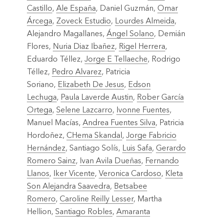
Castillo
,
Ale España
, Daniel Guzmán,
Omar
Árcega
,
Zoveck Estudio
,
Lourdes Almeida
,
Alejandro Mag
allanes,
Ángel Solano
, Demián
Flores,
Nuria Diaz Ibañez
,
Rigel Herrera
,
Eduardo Téllez,
Jorge E Tellaeche
, Rodrigo
Téllez,
Pedro Alvarez
, Patricia
Soriano,
Elizabeth De Jesus
,
Edson
Lechuga
,
Paula Laverde Austin
,
Rober García
Ortega
,
Selene Lazcarro
,
Ivonne Fuentes
,
Manuel Macías,
Andrea Fuentes Silva
, Patricia
Hordoñez,
CHema Skandal
,
Jorge Fabricio
Hernández
, Santiago Solís,
Luis Safa
,
Gerardo
Romero Sainz
,
Ivan Avila Dueñas
,
Fernando
Llanos
,
Iker Vicente
,
Veronica Cardoso
,
Kleta
Son Alejandra Saavedra
,
Betsabee
Romero
,
Caroline Reilly Lesser
, Martha
Hellion,
Santiago Robles
,
Amaranta