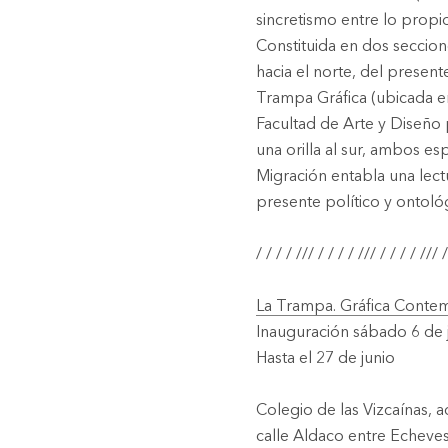
sincretismo entre lo propio 
Constituida en dos seccio
hacia el norte, del present
Trampa Gráfica (ubicada en
Facultad de Arte y Diseño 
una orilla al sur, ambos es
Migración
entabla una lect
presente político y ontoló
/ / / / /// / / / / /// / / / / /// /
La Trampa. Gráfica Cont
Inauguración sábado 6 de j
Hasta el 27 de junio
Colegio de las Vizcaínas, a
calle Aldaco entre Echeves