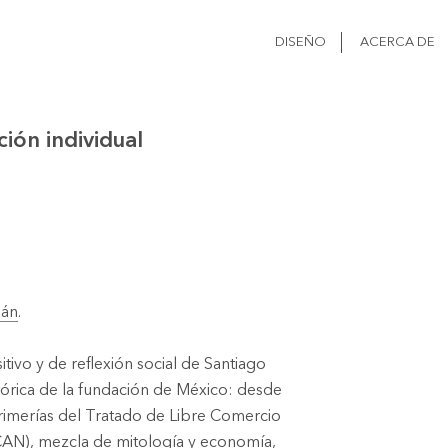
DISEÑO
ACERCA DE
ción individual
gán
.
tivo y de reflexión social de Santiago
stórica de la fundación de México: desde
trimerías del Tratado de Libre Comercio
AN), mezcla de mitología y economía,