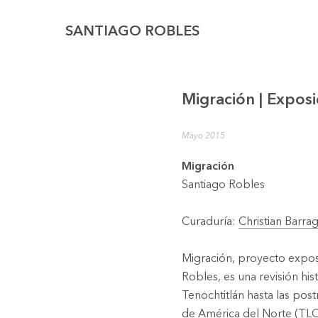
SANTIAGO ROBLES
Migración | Exposi
Mayo 2015
Migración
Santiago Robles
Curaduría:
Christian Barra
Migración
, proyecto exposi
Robles, es una revisión hi
Tenochtitlán hasta las pos
de América del Norte (TLC