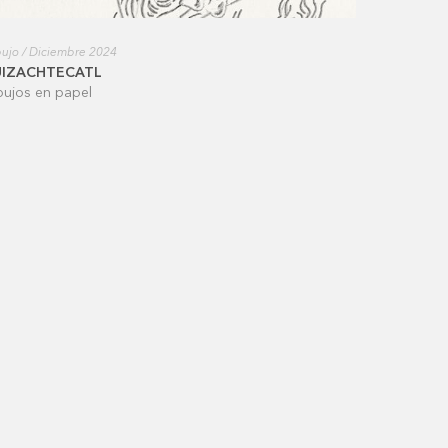
ujo / Diciembre 2024
UIZACHTECATL
bujos en papel