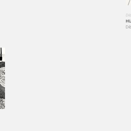
Dib
H
Di