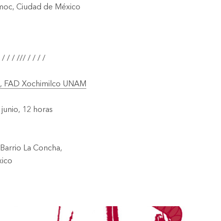
émoc, Ciudad de México
 / / / /// / / / /
ño, FAD Xochimilco UNAM
junio, 12 horas
 Barrio La Concha,
xico