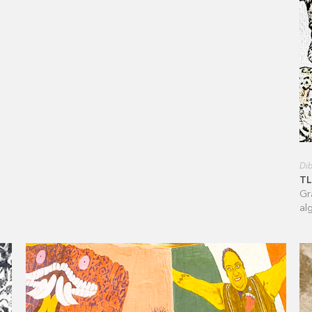
Dib
T
Gr
al