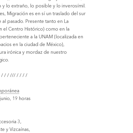
y lo extraño, lo posible y lo inverosímil.
nes,
Migración
es en sí un traslado del sur
e al pasado. Presente tanto en La
 el Centro Histórico) como en la
perteneciente a la UNAM (localizada en
pacios en la ciudad de México),
ura irónica y mordaz de nuestro
gico.
 / / / /// / / / /
emporánea
unio, 19 horas
ccesoria 3,
te y Vizcaínas,