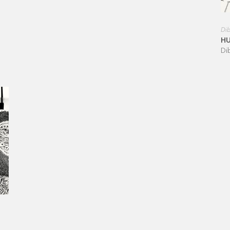
Dib
H
Di