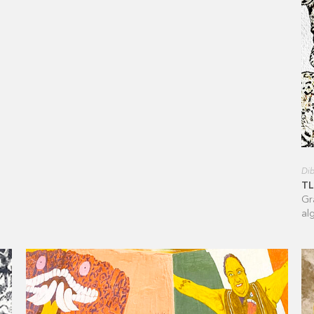
Dib
T
Gr
al