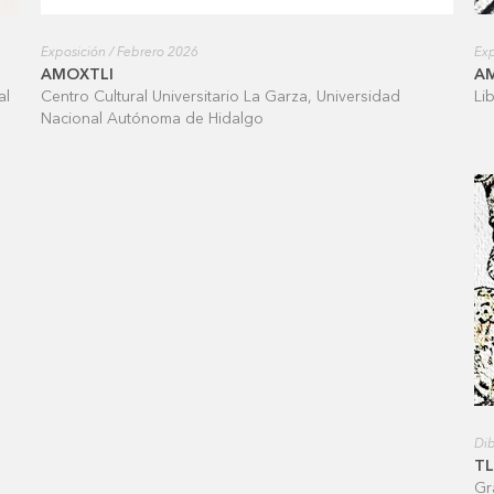
Exposición / Febrero 2026
Exp
AMOXTLI
A
al
Centro Cultural Universitario La Garza, Universidad
Li
Nacional Autónoma de Hidalgo
Dib
T
Gr