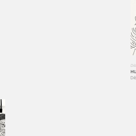
Dib
H
Di