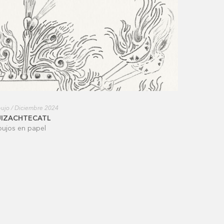
ujo / Diciembre 2024
UIZACHTECATL
bujos en papel