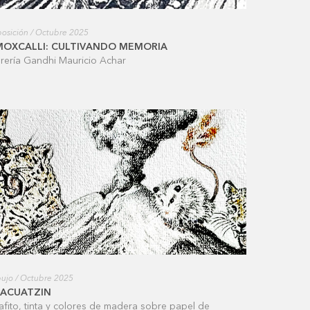
osición / Octubre 2025
MOXCALLI: CULTIVANDO MEMORIA
brería Gandhi Mauricio Achar
ujo / Octubre 2025
LACUATZIN
afito, tinta y colores de madera sobre papel de