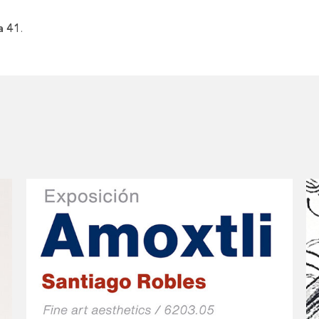
a 41
.