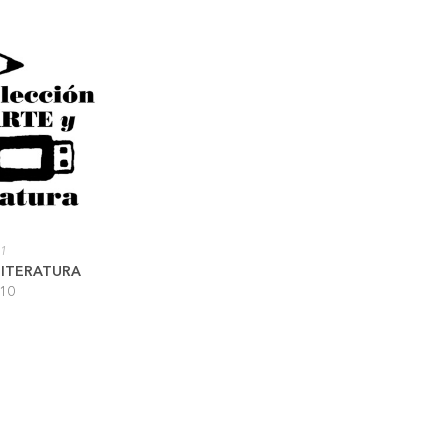
11
LITERATURA
010