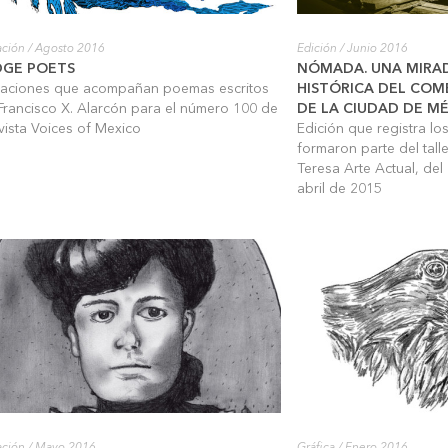
ración
/ Agosto 2016
Edición
/ Junio 2016
DGE POETS
NÓMADA. UNA MIRAD
traciones que acompañan poemas escritos
HISTÓRICA DEL COM
Francisco X. Alarcón para el número 100 de
DE LA CIUDAD DE M
evista Voices of Mexico
Edición que registra l
formaron parte del tall
Teresa Arte Actual, del
abril de 2015