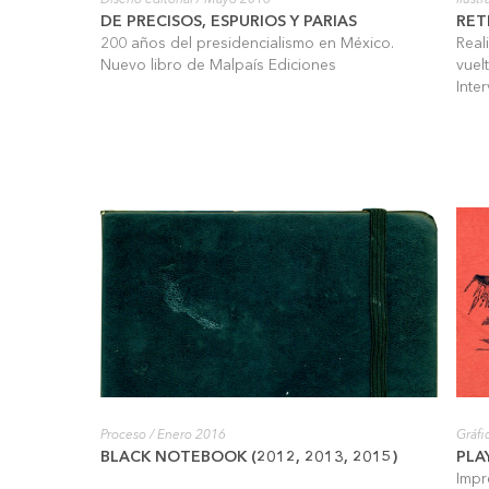
Diseño editorial
/ Mayo 2016
Ilust
DE PRECISOS, ESPURIOS Y PARIAS
RET
200 años del presidencialismo en México.
Real
Nuevo libro de Malpaís Ediciones
vuel
Inte
Proceso
/ Enero 2016
Gráfi
BLACK NOTEBOOK (2012, 2013, 2015)
PLA
Impr