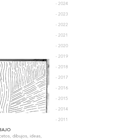
- 2024
- 2023
- 2022
- 2021
- 2020
- 2019
- 2018
- 2017
- 2016
- 2015
- 2014
- 2011
BAJO
etos, dibujos, ideas,