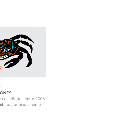
15
IONES
nes diseñadas entre 2006
mbitos, principalmente