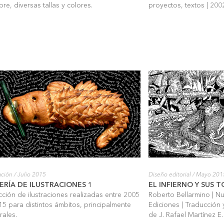
re, diversas tallas y colores.
proyectos, textos | 20
ración
/ Julio 2015
Diseño editorial
/ Mayo 201
ERÍA DE ILUSTRACIONES 1
EL INFIERNO Y SUS
cción de ilustraciones realizadas entre 2005
Roberto Bellarmino | Nu
15 para distintos ámbitos, principalmente
Ediciones | Traducción 
rales.
de J. Rafael Martínez E. 