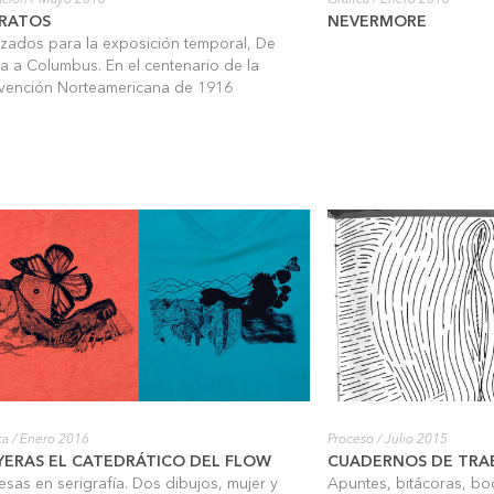
ración
/ Mayo 2016
Gráfica
/ Enero 2016
RATOS
NEVERMORE
izados para la exposición temporal, De
ta a Columbus. En el centenario de la
rvención Norteamericana de 1916
ca
/ Enero 2016
Proceso
/ Julio 2015
YERAS EL CATEDRÁTICO DEL FLOW
CUADERNOS DE TRA
esas en serigrafía. Dos dibujos, mujer y
Apuntes, bitácoras, boc