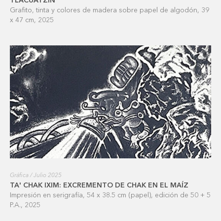
TLACUATZIN
Grafito, tinta y colores de madera sobre papel de algodón, 39
x 47 cm, 2025
Gráfica / Julio 2025
TA' CHAK IXIM: EXCREMENTO DE CHAK EN EL MAÍZ
Impresión en serigrafía, 54 x 38.5 cm (papel), edición de 50 + 5
P.A., 2025